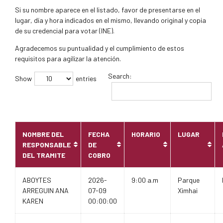
Si su nombre aparece en el listado, favor de presentarse en el
lugar, día y hora indicados en el mismo, llevando original y copia
de su credencial para votar (INE).
Agradecemos su puntualidad y el cumplimiento de estos
requisitos para agilizar la atención.
Search:
Show
entries
NOMBRE DEL
FECHA
HORARIO
LUGAR
RESPONSABLE
DE
DEL TRAMITE
COBRO
ABOYTES
2026-
9:00 a.m
Parque
ARREGUIN ANA
07-09
Ximhai
KAREN
00:00:00