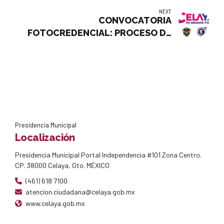
FOTOVOLTAICOS, DERIVADO DEL
NEXT
PROYECTO DENOMINADO
CONVOCATORIA
"GENERACIÓN DE ENERGÍA
FOTOCREDENCIAL: PROCESO DE
ELÉCTRICA CON MÓDULOS
RECEPCIÓN DE DOCUMENTOS
FOTOVOLTAICOS EN EDIFICIOS
PARA EL REFRENDO 2024 DEL
PÚBLICOS MUNICIPALES DE
PROGRAMA DE FOTOCREDENCIAL.
CELAYA
Presidencia Municipal
Localización
Presidencia Municipal Portal Independencia #101 Zona Centro.
CP. 38000 Celaya, Gto. MÉXICO
(461) 618 7100
atencion.ciudadana@celaya.gob.mx
www.celaya.gob.mx