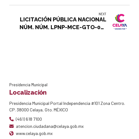
NEXT
LICITACIÓN PÚBLICA NACIONAL
NÚM. NÚM. LPNP-MCE-GTO-04-
2024: ADQUISICIÓN DE
MOTOCICLETAS EQUIPADAS Y
BALIZADAS PARA LA DIRECCIÓN
GENERAL DE POLICÍA MUNICIPAL Y
LA DIRECCIÓN GENERAL DE
TRÁNSITO Y POLICÍA VÍAL.
Presidencia Municipal
Localización
Presidencia Municipal Portal Independencia #101 Zona Centro.
CP. 38000 Celaya, Gto. MÉXICO
(461) 618 7100
atencion.ciudadana@celaya.gob.mx
www.celaya.gob.mx