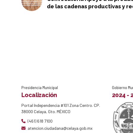
de las cadenas productivas y re
pecuario (ganadería).
Presidencia Municipal
Gobierno Mu
Localización
2024 - 
Portal Independencia #101 Zona Centro. CP.
38000 Celaya, Gto. MÉXICO
(461) 618 7100
atencion.ciudadana@celaya.gob.mx