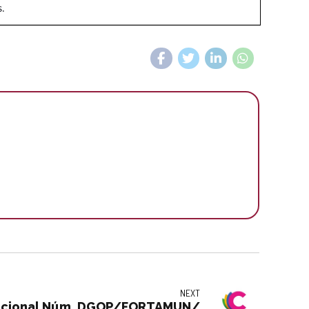
NEXT
 nacional Núm. DGOP/FORTAMUN/