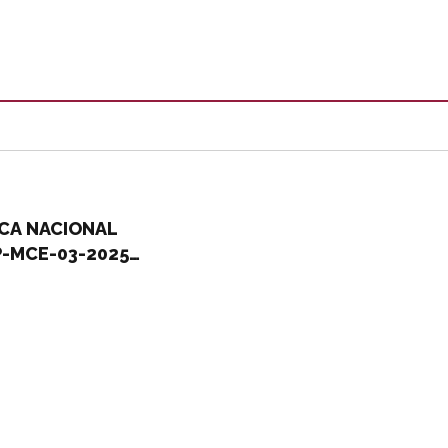
ICA NACIONAL
P-MCE-03-2025
 ASFALTO PARA LA
PÚBLICAS DEL MUNICIPIO