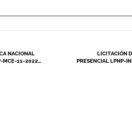
ICA NACIONAL
LICITACIÓN 
P-MCE-11-2022
PRESENCIAL LPNP-I
r>DE SEÑALIZACIÓN PARA
DEL SERVICIO PRIVAD
SITO Y POLICÍA VIAL DEL
LAS INSTALACION
MUNICIPAL