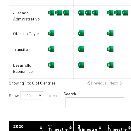
Juzgado
Administrativo
Oficialía Mayor
Tránsito
Desarrollo
Económico
Showing 1 to 6 of 6 entries
Previous
Next
Search:
Show
entries
2020
1°
2°
3°
Trimestre
Trimestre
Trimestre