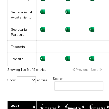
Secretaria del
Ayuntamiento
Secretaria
Particular
Tesorería
Tránsito
Showing 1 to 9 of 9 entries
Previous
Next
Search:
Show
entries
2023
1°
2°
3°
Trimestre
Trimestre
Trimestre