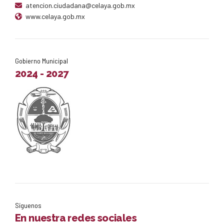
3° Trimestre
atencion.ciudadana@celaya.gob.mx
4° Trimestre
www.celaya.gob.mx
Gobierno Municipal
2024 - 2027
Síguenos
En nuestra redes sociales