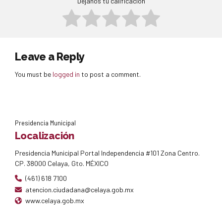
2024
Marzo
Déjanos tu calificación
4° Trimestre
Mayo
1° Trimestre
2° Trimestre
3° Trimestre
Abril
Junio
4° Trimestre
2023
2° Trimestre
3° Trimestre
4° Trimestre
Mayo
Julio
3° Trimestre
Junio
1° Trimestre
Agosto
2023
4° Trimestre
Julio
Septiembre
2024
1° Trimestre
Agosto
2023
Leave a Reply
4° Trimestre
2° Trimestre
Septiembre
4° Trimestre
1° Trimestre
2022
3° Trimestre
4° Trimestre
You must be
logged in
to post a comment.
2° Trimestre
1° Trimestre
2024
2022
3° Trimestre
2° Trimestre
4° Trimestre
4° Trimestre
1° Trimestre
3° Trimestre
2° Trimestre
4° Trimestre
Presidencia Municipal
3° Trimestre
2023
Localización
4° Trimestre
1° Trimestre
2023
Presidencia Municipal Portal Independencia #101 Zona Centro.
2° Trimestre
CP. 38000 Celaya, Gto. MÉXICO
1° Trimestre
3° Trimestre
2° Trimestre
(461) 618 7100
4° Trimestre
3° Trimestre
atencion.ciudadana@celaya.gob.mx
2024
4° Trimestre
www.celaya.gob.mx
4° Trimestre
2024