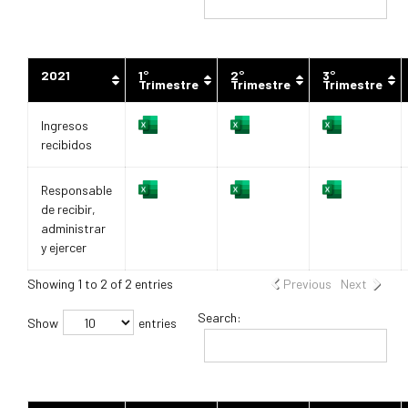
2021
1°
2°
3°
Trimestre
Trimestre
Trimestre
Ingresos
recibidos
Responsable
de recibir,
administrar
y ejercer
Showing 1 to 2 of 2 entries
Previous
Next
Search:
Show
entries