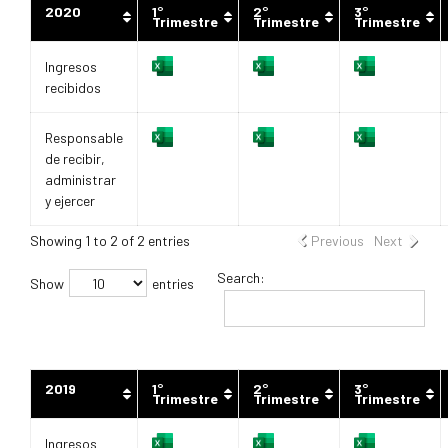
2020
1°
2°
3°
Trimestre
Trimestre
Trimestre
Ingresos
recibidos
Responsable
de recibir,
administrar
y ejercer
Showing 1 to 2 of 2 entries
Previous
Next
Search:
Show
entries
2019
1°
2°
3°
Trimestre
Trimestre
Trimestre
Ingresos