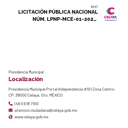
DEL SERVICIO DE MANTENIMIENTO
NEXT
A CALENTADORES SOLARES, EN
LICITACIÓN PÚBLICA NACIONAL
AREAS RURAL Y URBANA DEL
NÚM. LPNP-MCE-01-2024:
MUNICIPIO DE CELAYA
CONTRATACIÓN DEL SERVICIO DE
COMEDOR PARA PERSONAL
OPERATIVO DEL GRUPO TÁCTICO
DE LA DIRECCIÓN GENERAL DE
POLICÍA MUNICIPAL DE CELAYA
Presidencia Municipal
Localización
Presidencia Municipal Portal Independencia #101 Zona Centro.
CP. 38000 Celaya, Gto. MÉXICO
(461) 618 7100
atencion.ciudadana@celaya.gob.mx
www.celaya.gob.mx