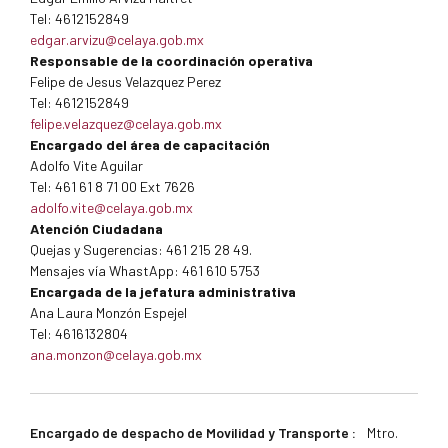
Tel: 4612152849
edgar.arvizu@celaya.gob.mx
Responsable de la coordinación operativa
Felipe de Jesus Velazquez Perez
Tel: 4612152849
felipe.velazquez@celaya.gob.mx
Encargado del área de capacitación
Adolfo Vite Aguilar
Tel: 461 61 8 71 00 Ext 7626
adolfo.vite@celaya.gob.mx
Atención Ciudadana
Quejas y Sugerencias: 461 215 28 49.
Mensajes vía WhastApp: 461 610 5753
Encargada de la jefatura administrativa
Ana Laura Monzón Espejel
Tel: 4616132804
ana.monzon@celaya.gob.mx
Encargado de despacho de Movilidad y Transporte :
Mtro.