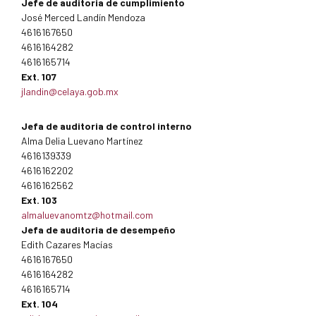
Jefe de auditoria de cumplimiento
José Merced Landín Mendoza
4616167650
4616164282
4616165714
Ext. 107
jlandin@celaya.gob.mx
Jefa de auditoria de control interno
Alma Delia Luevano Martínez
4616139339
4616162202
4616162562
Ext. 103
almaluevanomtz@hotmail.com
Jefa de auditoria de desempeño
Edith Cazares Macías
4616167650
4616164282
4616165714
Ext. 104