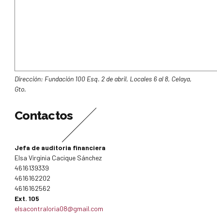
Dirección: Fundación 100 Esq. 2 de abril, Locales 6 al 8, Celaya,
Gto.
Contactos
Jefa de auditoria financiera
Elsa Virginia Cacique Sánchez
4616139339
4616162202
4616162562
Ext. 105
elsacontraloria08@gmail.com