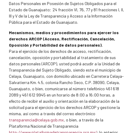
Datos Personales en Posesión de Sujetos Obligados para el
Estado de Guanajuato; 24 fracción VI, 76, 77 y 81 fracciones I, II,
III y V de la Ley de Transparencia y Acceso a la Información
Pública para el Estado de Guanajuato.
Mecanismos, medios y procedimientos para ejercer los
derechos ARCOP (Acceso, Rectificación, Cancelación,
Oposición y Portabilidad de datos personales).
Para el ejercicio de los derechos de acceso, rectificación,
cancelación, oposición y portabilidad al tratamiento de sus
datos personales (ARCOP), usted podrá acudir a la Unidad de
Transparencia del Sujeto Obligado, siendo este el municipio de
Celaya, Guanajuato, con domicilio ubicado en Carretera Celaya-
Salvatierra Km. 4.5, colonia Rancho Seco, C.P. 38090, Celaya,
Guanajuato, o bien, comunicarse al número telefónico 461 618
2089 y 461 612 9945 en un horario de 8:00 a 16:00 horas, a
efecto de recibir el auxilio y orientación en la elaboración de la
solicitud para el ejercicio de los derechos ARCOP y gestione la
misma, así como a través del correo electrónico
transparencia@celaya.gob.mx
, o bien, a través de la
Plataforma Nacional de Transparencia
http://www.plataformadetransparencia.org.mx/
; lo anterior,