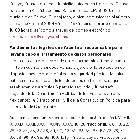
Celaya, Guanajuato, con domicilio ubicado en Carretera Celaya-
Salvatierra Km. 4.5, colonia Rancho Seco, C.P. 38090, en el
municipio de Celaya, Guanajuato, o bien, comunicarse al número
telefónico 461 618 2089 y 461 612 9945 en un horario de 8:00 a
16:00 horas, así como a través del correo electrónico
transparencia@celaya.gob.mx
.
Fundamentos legales que faculta al responsable para
llevar a cabo el tratamiento de datos personales.
El derecho a la protección de datos personales, tendrá como
límite en cuanto a su observancia y ejercicio, la protección de
disposiciones de orden público, la seguridad pública, la salud
pública o la protección de los derechos de terceros, según lo
establecen los artículos 6 párrafo segundo y 16 párrafo
segundo de la Constitución Política de los Estados Unidos
Mexicanos; 14 B fracciones II y III de la Constitución Política para
el Estado de Guanajuato.
Asimismo, tiene fundamento en los artículos 3, fracción I, VII,VIII,
IX, XXIX, XXXII, XXXIII, XXXIV, XXXV, 16, 20 fracción III, 7, 8, 19, 22,
29, 32, 34, 36, 37, 38, 39, 40, 42, 62, 63, 64, 65, 67, 72, 78, 81,
83, 86, 96, 97, 98, 99, 100, 101 y 114 de la Ley de Protección de