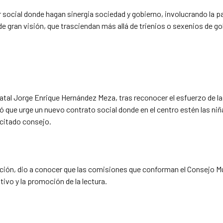
r social donde hagan sinergia sociedad y gobierno, involucrando la 
e gran visión, que trasciendan más allá de trienios o sexenios de go
tatal Jorge Enrique Hernández Meza, tras reconocer el esfuerzo de l
que urge un nuevo contrato social donde en el centro estén las niñas
 citado consejo.
ión, dio a conocer que las comisiones que conforman el Consejo Mun
ivo y la promoción de la lectura.