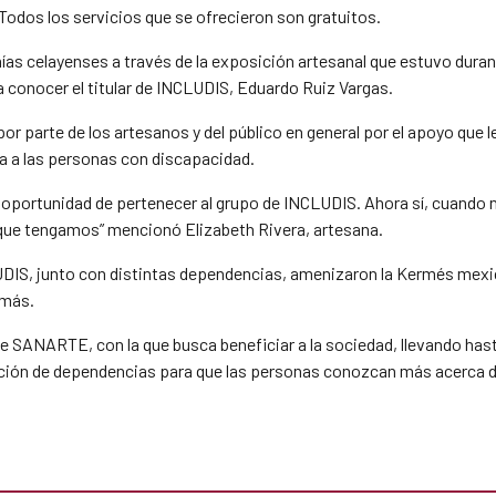
odos los servicios que se ofrecieron son gratuitos.
s celayenses a través de la exposición artesanal que estuvo durante 
 a conocer el titular de INCLUDIS, Eduardo Ruiz Vargas.
por parte de los artesanos y del público en general por el apoyo que 
da a las personas con discapacidad.
la oportunidad de pertenecer al grupo de INCLUDIS. Ahora sí, cua
que tengamos” mencionó Elizabeth Rivera, artesana.
LUDIS, junto con distintas dependencias, amenizaron la Kermés mex
 más.
e SANARTE, con la que busca beneficiar a la sociedad, llevando hast
ación de dependencias para que las personas conozcan más acerca de