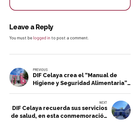
Leave a Reply
You must be
logged in
to post a comment.
PREVIOUS
DIF Celaya crea el “Manual de
Higiene y Seguridad Alimentaria”,
para sus comedores
comunitarios.
NEXT
DIF Celaya recuerda sus servicios
de salud, en esta conmemoración
por el Día del Médico.