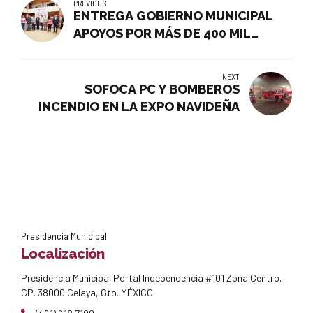
PREVIOUS
ENTREGA GOBIERNO MUNICIPAL
APOYOS POR MÁS DE 400 MIL
PESOS A 24 INSTITUCIONES DE
EDUCACIÓN BÁSICA Y MEDIA
NEXT
SUPERIOR
SOFOCA PC Y BOMBEROS
INCENDIO EN LA EXPO NAVIDEÑA
Presidencia Municipal
Localización
Presidencia Municipal Portal Independencia #101 Zona Centro.
CP. 38000 Celaya, Gto. MÉXICO