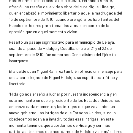
Posteriormente el cronista de la ciudad, Fernando Amate,
ofreció una reseña de la vida y obra del cura Miguel Hidalgo,
quien encabezó el movimiento libertario aquella madrugada del
16 de septiembre de 1810, cuando arengó a los habitantes del
Pueblo de Dolores para tomar las armas en contra de la
opresión que en aquel momento vivían.
Resaltó un pasaje significativo para el municipio de Celaya,
cuando al paso de Hidalgo y Costilla, entre el 21 y el 23 de
septiembre de 1810, fue nombrado Generalísimo del Ejército
Insurgente.
El alcalde Juan Miguel Ramírez también ofreció un mensaje para
destacar el legado de Miguel Hidalgo, su espíritu patriótico y
libertario.
“Hidalgo nos enseñó a luchar por nuestra independencia y en
este momento en que el presidente de los Estados Unidos nos
amenaza cada momento y las intrigas de que va a haber un
nuevo gobierno, las intrigas de que Estados Unidos, si no lo
obedecemos nos va a invadir, todas esas intrigas, en este
momento tenemos que acordarnos de Hidalgo y ser más
patriotas, tenemos que acordarnos de Hidalgo y ser más libres