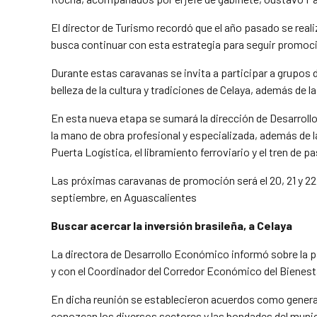
El director de Turismo recordó que el año pasado se real
busca continuar con esta estrategia para seguir promoc
Durante estas caravanas se invita a participar a grupos 
belleza de la cultura y tradiciones de Celaya, además de 
En esta nueva etapa se sumará la dirección de Desarroll
la mano de obra profesional y especializada, además de l
Puerta Logística, el libramiento ferroviario y el tren de 
Las próximas caravanas de promoción será el 20, 21 y 22 de 
septiembre, en Aguascalientes
Buscar acercar la inversión brasileña, a Celaya
La directora de Desarrollo Económico informó sobre la pa
y con el Coordinador del Corredor Económico del Bienest
En dicha reunión se establecieron acuerdos como generar 
conozcan los diversos sectores y las bondades del munic