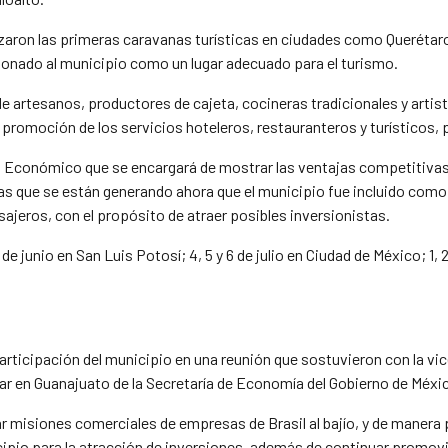
izaron las primeras caravanas turísticas en ciudades como Querétaro
ionado al municipio como un lugar adecuado para el turismo.
de artesanos, productores de cajeta, cocineras tradicionales y artis
la promoción de los servicios hoteleros, restauranteros y turísticos,
o Económico que se encargará de mostrar las ventajas competitivas 
as que se están generando ahora que el municipio fue incluido como 
pasajeros, con el propósito de atraer posibles inversionistas.
junio en San Luis Potosí; 4, 5 y 6 de julio en Ciudad de México; 1, 2 
rticipación del municipio en una reunión que sostuvieron con la vice
ar en Guanajuato de la Secretaría de Economía del Gobierno de Méxic
misiones comerciales de empresas de Brasil al bajío, y de manera p
ipio para la atracción de inversiones, además de continuar promov