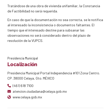
Tratándose de una obra de vivienda unifamiliar, la Constancia
2
de Factibilidad no será requerida.
6
La actividad que se pretenda explotar deberá estar
En caso de que la documentación no sea correcta, se le notifica
considerada dentro del Catálogo de Giros de Bajo
al interesado la inconsistencia o documentos faltantes. El
Impacto y Riesgo aplicables a la VUPCS
tiempo que el interesado destine para subsanar las
observaciones no será considerado dentro del plazo de
En línea
3
resolución de la VUPCS.
Certificación de Terminación de Obra
https://celaya.drosmexico.com/index.html
Deberá contar con los servicios básicos (agua, luz y
1
drenaje)
Presidencia Municipal
Localización
Presidencia Municipal Portal Independencia #101 Zona Centro.
CP. 38000 Celaya, Gto. MÉXICO
(461) 618 7100
https://celaya.drosmexico.com/index.html
atencion.ciudadana@celaya.gob.mx
Descargar formato
www.celaya.gob.mx
2