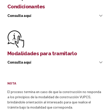
Condicionantes
Consulta aquí
1
https://celaya.drosmexico.com/index.html
La expedición de Permisos de Construcción mediante la
Ventanilla Única de Permisos de Construcción
Descargar formato
Simplificada, VUPCS, aplicará para las siguientes obras:
2
Modalidades para tramitarlo
3
Consulta aquí
Presencial
Privada Venustiano Carranza 119, Planta Baja, Zona Centro
4
NOTA
El proceso termina en caso de que la construcción no responda
5
a los principios de la modalidad de construcción VUPCS,
brindándole orientación al interesado para que realice el
trámite bajo la modalidad que corresponda.